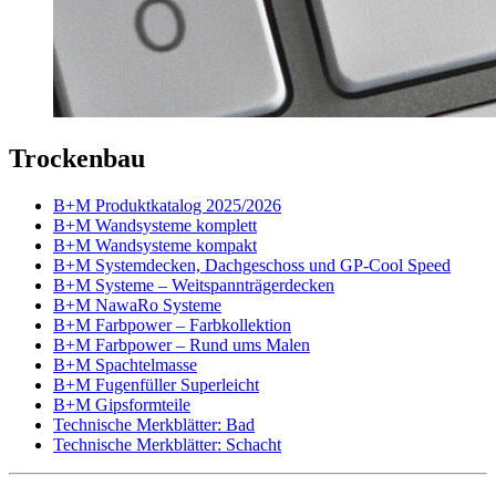
Trockenbau
B+M Produktkatalog 2025/2026
B+M Wandsysteme komplett
B+M Wandsysteme kompakt
B+M Systemdecken, Dachgeschoss und GP-Cool Speed
B+M Systeme – Weitspannträgerdecken
B+M NawaRo Systeme
B+M Farbpower – Farbkollektion
B+M Farbpower – Rund ums Malen
B+M Spachtelmasse
B+M Fugenfüller Superleicht
B+M Gipsformteile
Technische Merkblätter: Bad
Technische Merkblätter: Schacht