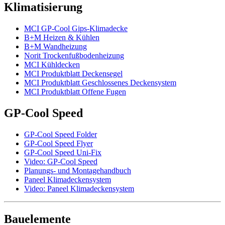
Klimatisierung
MCI GP-Cool Gips-Klimadecke
B+M Heizen & Kühlen
B+M Wandheizung
Norit Trockenfußbodenheizung
MCI Kühldecken
MCI Produktblatt Deckensegel
MCI Produktblatt Geschlossenes Deckensystem
MCI Produktblatt Offene Fugen
GP-Cool Speed
GP-Cool Speed Folder
GP-Cool Speed Flyer
GP-Cool Speed Uni-Fix
Video: GP-Cool Speed
Planungs- und Montagehandbuch
Paneel Klimadeckensystem
Video: Paneel Klimadeckensystem
Bauelemente